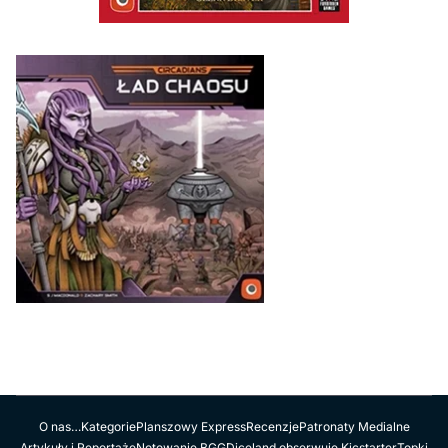
O nas…
Kategorie
Planszowy Express
Recenzje
Patronaty Medialne
Artykuły i Reportaże
Notowanie BGG
Diceland obserwuje Kicstarter
Topki