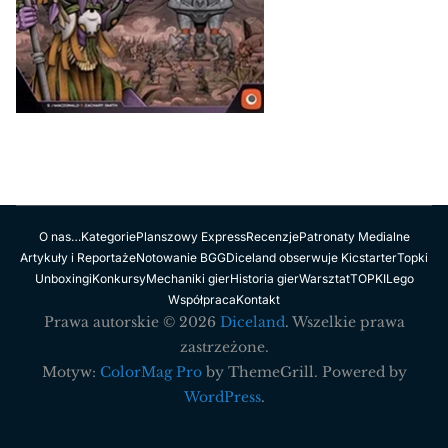
O nas…
Kategorie
Planszowy Express
Recenzje
Patronaty Medialne
Artykuły i Reportaże
Notowanie BGG
Diceland obserwuje Kicstarter
Topki
Unboxingi
Konkursy
Mechaniki gier
Historia gier
Warsztat
TOPKI
Lego
Współpraca
Kontakt
Prawa autorskie © 2026
Diceland
. Wszelkie prawa
zastrzeżone.
Motyw:
ColorMag Pro
by ThemeGrill. Powered by
WordPress
.