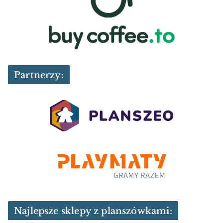
Partnerzy:
Najlepsze sklepy z planszówkami: