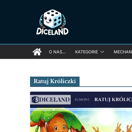
Skip
to
content
O NAS…
KATEGORIE
MECHANI
Ratuj Króliczki