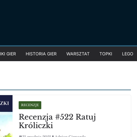
KI GIER
HISTORIA GIER
WARSZTAT
TOPKI
LEGO
RECENZJE
Recenzja #522 Ratuj
Króliczki
31 grudnia 2021
Adrian Gieparda