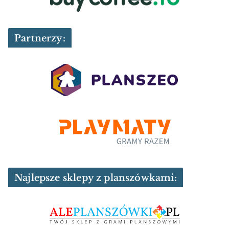
Partnerzy:
Najlepsze sklepy z planszówkami: