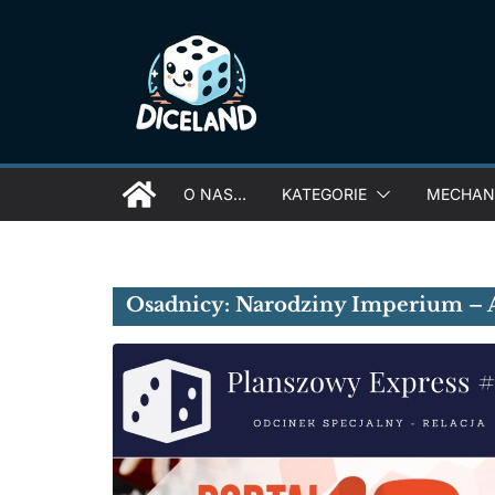
Skip
to
content
O NAS…
KATEGORIE
MECHANI
Osadnicy: Narodziny Imperium –