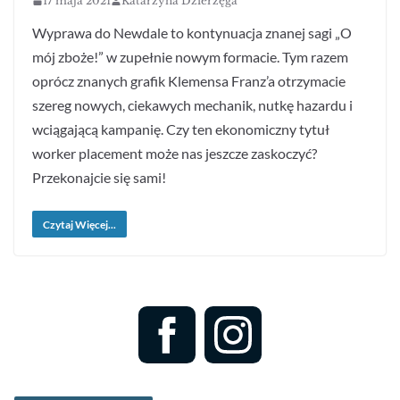
17 maja 2021
Katarzyna Dzierżęga
Wyprawa do Newdale to kontynuacja znanej sagi „O
mój zboże!” w zupełnie nowym formacie. Tym razem
oprócz znanych grafik Klemensa Franz’a otrzymacie
szereg nowych, ciekawych mechanik, nutkę hazardu i
wciągającą kampanię. Czy ten ekonomiczny tytuł
worker placement może nas jeszcze zaskoczyć?
Przekonajcie się sami!
Czytaj Więcej...