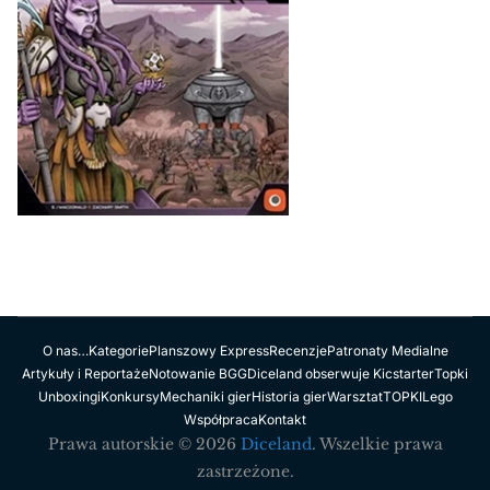
O nas…
Kategorie
Planszowy Express
Recenzje
Patronaty Medialne
Artykuły i Reportaże
Notowanie BGG
Diceland obserwuje Kicstarter
Topki
Unboxingi
Konkursy
Mechaniki gier
Historia gier
Warsztat
TOPKI
Lego
Współpraca
Kontakt
Prawa autorskie © 2026
Diceland
. Wszelkie prawa
zastrzeżone.