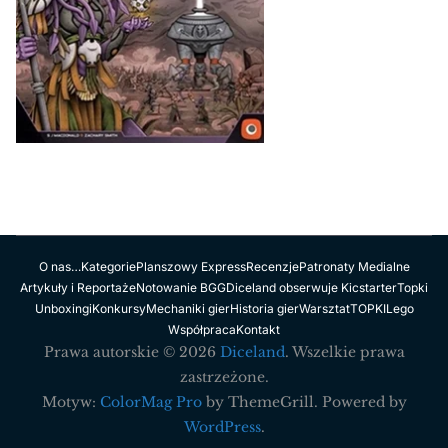
O nas…
Kategorie
Planszowy Express
Recenzje
Patronaty Medialne
Artykuły i Reportaże
Notowanie BGG
Diceland obserwuje Kicstarter
Topki
Unboxingi
Konkursy
Mechaniki gier
Historia gier
Warsztat
TOPKI
Lego
Współpraca
Kontakt
Prawa autorskie © 2026
Diceland
. Wszelkie prawa
zastrzeżone.
Motyw:
ColorMag Pro
by ThemeGrill. Powered by
WordPress
.