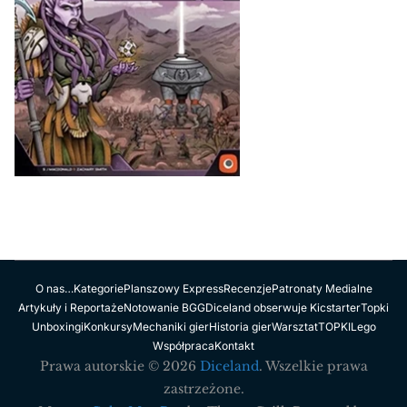
O nas…
Kategorie
Planszowy Express
Recenzje
Patronaty Medialne
Artykuły i Reportaże
Notowanie BGG
Diceland obserwuje Kicstarter
Topki
Unboxingi
Konkursy
Mechaniki gier
Historia gier
Warsztat
TOPKI
Lego
Współpraca
Kontakt
Prawa autorskie © 2026
Diceland
. Wszelkie prawa
zastrzeżone.