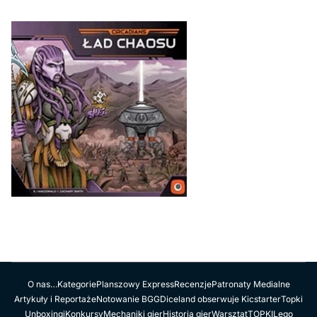
O nas…
Kategorie
Planszowy Express
Recenzje
Patronaty Medialne
Artykuły i Reportaże
Notowanie BGG
Diceland obserwuje Kicstarter
Topki
Unboxingi
Konkursy
Mechaniki gier
Historia gier
Warsztat
TOPKI
Lego