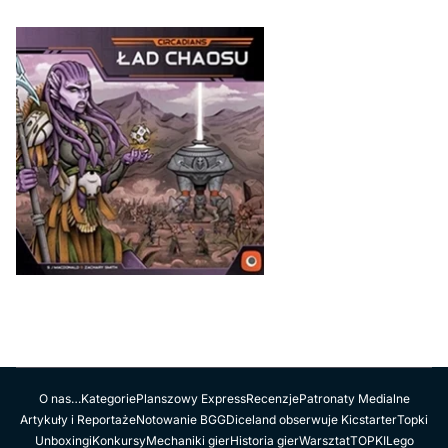
O nas…
Kategorie
Planszowy Express
Recenzje
Patronaty Medialne
Artykuły i Reportaże
Notowanie BGG
Diceland obserwuje Kicstarter
Topki
Unboxingi
Konkursy
Mechaniki gier
Historia gier
Warsztat
TOPKI
Lego