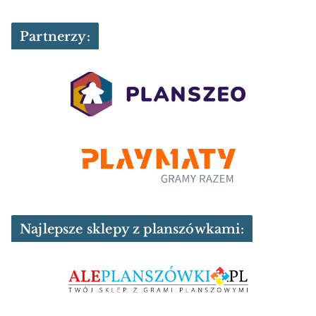
Partnerzy:
Najlepsze sklepy z planszówkami: