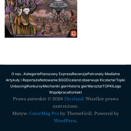
O nas…
Kategorie
Planszowy Express
Recenzje
Patronaty Medialne
Artykuły i Reportaże
Notowanie BGG
Diceland obserwuje Kicstarter
Topki
Unboxingi
Konkursy
Mechaniki gier
Historia gier
Warsztat
TOPKI
Lego
Współpraca
Kontakt
Prawa autorskie © 2026
Diceland
. Wszelkie prawa
zastrzeżone.
Motyw:
ColorMag Pro
by ThemeGrill. Powered by
WordPress
.