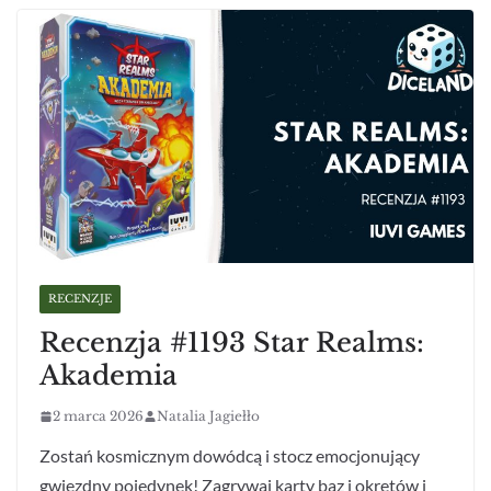
RECENZJE
Recenzja #1193 Star Realms:
Akademia
2 marca 2026
Natalia Jagiełło
Zostań kosmicznym dowódcą i stocz emocjonujący
gwiezdny pojedynek! Zagrywaj karty baz i okrętów i