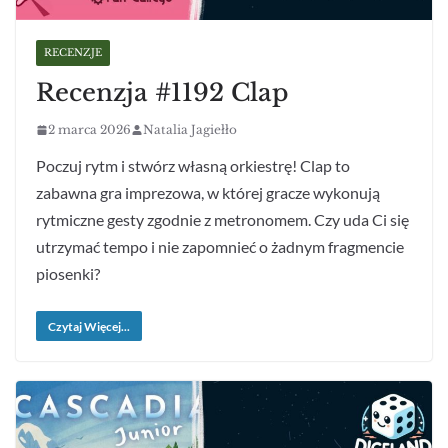
RECENZJE
Recenzja #1192 Clap
2 marca 2026
Natalia Jagiełło
Poczuj rytm i stwórz własną orkiestrę! Clap to
zabawna gra imprezowa, w której gracze wykonują
rytmiczne gesty zgodnie z metronomem. Czy uda Ci się
utrzymać tempo i nie zapomnieć o żadnym fragmencie
piosenki?
Czytaj Więcej...