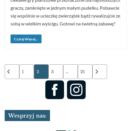
graczy, zamknięte w jednym małym pudełku. Pobawcie
się wspólnie w ucieczkę zwierzątek bądź rywalizujcie ze
sobą w wielkim wyścigu. Gotowi na świetną zabawę?
Czytaj Więcej...
Stronicowanie
1
2
3
…
21
wpisów
Wesprzyj nas: