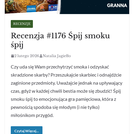
RECENZJE
Recenzja #1176 Śpij smoku
śpij
2 lutego 2026
Natalia Jagiełło
Czy uda się Wam przechytrzyć smoka i odzyskać
skradzione skarby? Przeszukajcie skarbiec i odnajdźcie
zaginione przedmioty. Uważajcie jednak na upływający
czas, gdyż w każdej chwili bestia może się zbudzić! Śpij
smoku śpij to emocjonująca gra pamięciowa, która z
pewnością spodoba się młodym (i nie tylko)
miłośnikom przygód.
Czytaj Więcej...