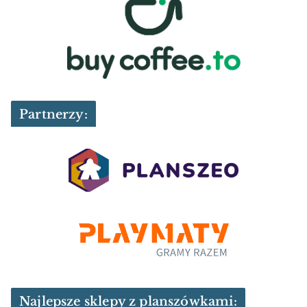
Partnerzy:
Najlepsze sklepy z planszówkami: