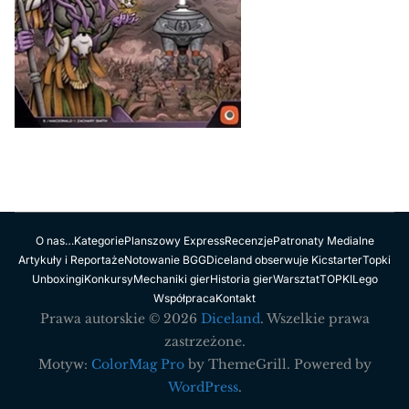
O nas…
Kategorie
Planszowy Express
Recenzje
Patronaty Medialne
Artykuły i Reportaże
Notowanie BGG
Diceland obserwuje Kicstarter
Topki
Unboxingi
Konkursy
Mechaniki gier
Historia gier
Warsztat
TOPKI
Lego
Współpraca
Kontakt
Prawa autorskie © 2026
Diceland
. Wszelkie prawa
zastrzeżone.
Motyw:
ColorMag Pro
by ThemeGrill. Powered by
WordPress
.