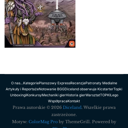
O nas…
Kategorie
Planszowy Express
Recenzje
Patronaty Medialne
Artykuły i Reportaże
Notowanie BGG
Diceland obserwuje Kicstarter
Topki
Unboxingi
Konkursy
Mechaniki gier
Historia gier
Warsztat
TOPKI
Lego
Współpraca
Kontakt
Prawa autorskie © 2026
Diceland
. Wszelkie prawa
zastrzeżone.
Motyw:
ColorMag Pro
by ThemeGrill. Powered by