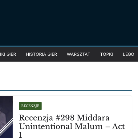
KI GIER
HISTORIA GIER
WARSZTAT
TOPKI
LEGO
RECENZJE
Recenzja #298 Middara
Unintentional Malum – Act
1