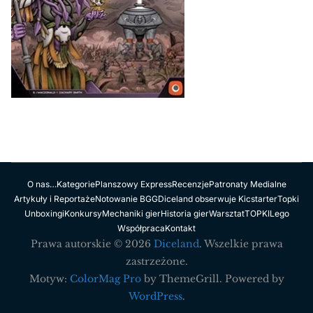
O nas…
Kategorie
Planszowy Express
Recenzje
Patronaty Medialne
Artykuły i Reportaże
Notowanie BGG
Diceland obserwuje Kicstarter
Topki
Unboxingi
Konkursy
Mechaniki gier
Historia gier
Warsztat
TOPKI
Lego
Współpraca
Kontakt
Prawa autorskie © 2026
Diceland
. Wszelkie prawa
zastrzeżone.
Motyw:
ColorMag Pro
by ThemeGrill. Powered by
WordPress
.