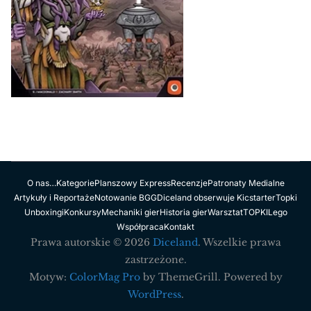
O nas…
Kategorie
Planszowy Express
Recenzje
Patronaty Medialne
Artykuły i Reportaże
Notowanie BGG
Diceland obserwuje Kicstarter
Topki
Unboxingi
Konkursy
Mechaniki gier
Historia gier
Warsztat
TOPKI
Lego
Współpraca
Kontakt
Prawa autorskie © 2026
Diceland
. Wszelkie prawa
zastrzeżone.
Motyw:
ColorMag Pro
by ThemeGrill. Powered by
WordPress
.