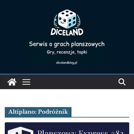
Skip
to
content
Altiplano: Podróżnik