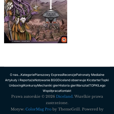
O nas…
Kategorie
Planszowy Express
Recenzje
Patronaty Medialne
Artykuły i Reportaże
Notowanie BGG
Diceland obserwuje Kicstarter
Topki
Unboxingi
Konkursy
Mechaniki gier
Historia gier
Warsztat
TOPKI
Lego
Współpraca
Kontakt
Prawa autorskie © 2026
Diceland
. Wszelkie prawa
zastrzeżone.
Motyw:
ColorMag Pro
by ThemeGrill. Powered by