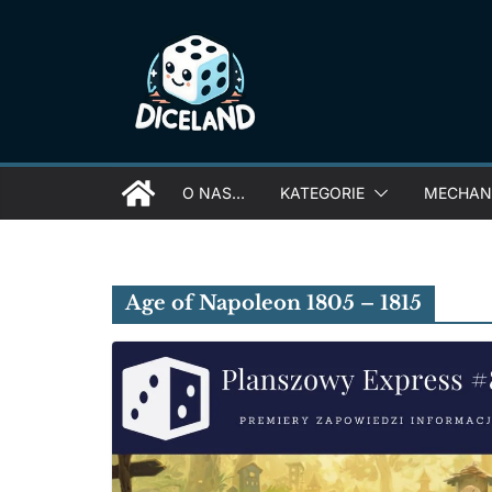
Skip
to
content
O NAS…
KATEGORIE
MECHANI
Age of Napoleon 1805 – 1815