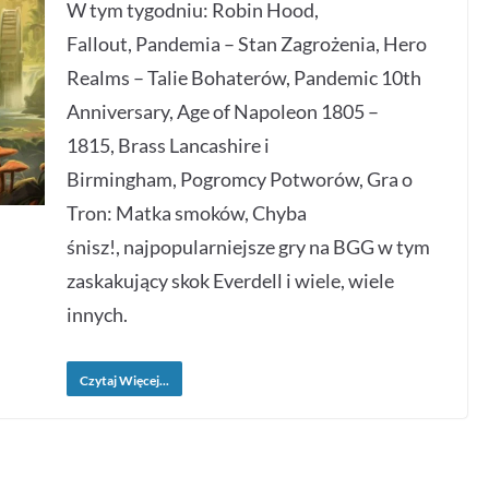
W tym tygodniu: Robin Hood,
Fallout, Pandemia – Stan Zagrożenia, Hero
Realms – Talie Bohaterów, Pandemic 10th
Anniversary, Age of Napoleon 1805 –
1815, Brass Lancashire i
Birmingham, Pogromcy Potworów, Gra o
Tron: Matka smoków, Chyba
śnisz!, najpopularniejsze gry na BGG w tym
zaskakujący skok Everdell i wiele, wiele
innych.
Czytaj Więcej...