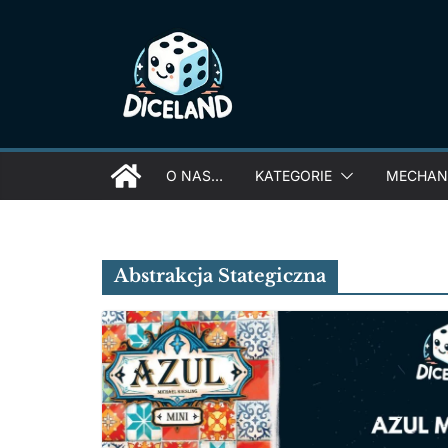
Skip
to
content
O NAS…
KATEGORIE
MECHANI
Abstrakcja Stategiczna