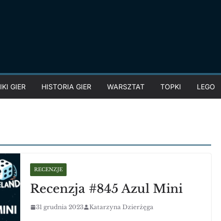
KI GIER
HISTORIA GIER
WARSZTAT
TOPKI
LEGO
RECENZJE
Recenzja #845 Azul Mini
31 grudnia 2023
Katarzyna Dzierżęga