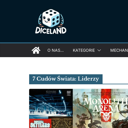
Skip
to
content
O NAS…
KATEGORIE
MECHANI
7 Cudów Świata: Liderzy