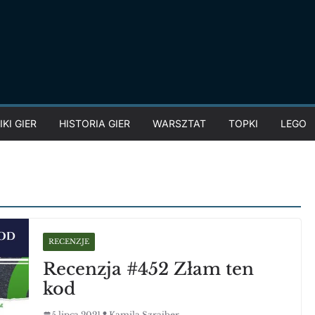
KI GIER
HISTORIA GIER
WARSZTAT
TOPKI
LEGO
RECENZJE
Recenzja #452 Złam ten
kod
5 lipca 2021
Kamila Szrajber