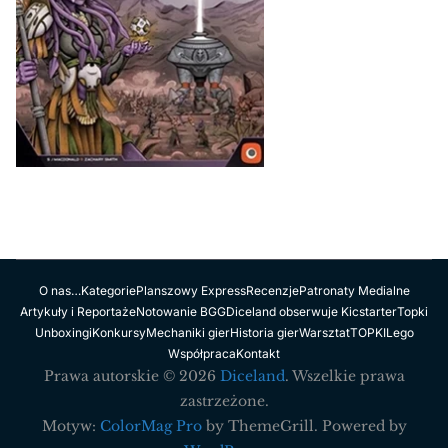
O nas…
Kategorie
Planszowy Express
Recenzje
Patronaty Medialne
Artykuły i Reportaże
Notowanie BGG
Diceland obserwuje Kicstarter
Topki
Unboxingi
Konkursy
Mechaniki gier
Historia gier
Warsztat
TOPKI
Lego
Współpraca
Kontakt
Prawa autorskie © 2026
Diceland
. Wszelkie prawa
zastrzeżone.
Motyw:
ColorMag Pro
by ThemeGrill. Powered by