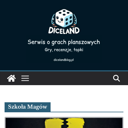
Skip
to
content
Szkoła Magów