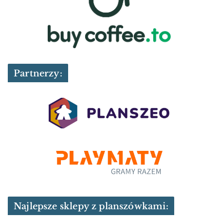
Partnerzy:
Najlepsze sklepy z planszówkami: