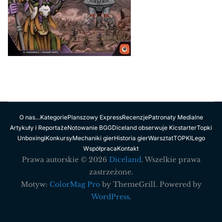
O nas…
Kategorie
Planszowy Express
Recenzje
Patronaty Medialne
Artykuły i Reportaże
Notowanie BGG
Diceland obserwuje Kicstarter
Topki
Unboxingi
Konkursy
Mechaniki gier
Historia gier
Warsztat
TOPKI
Lego
Współpraca
Kontakt
Prawa autorskie © 2026
Diceland
. Wszelkie prawa
zastrzeżone.
Motyw:
ColorMag Pro
by ThemeGrill. Powered by
WordPress
.