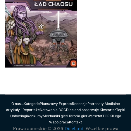
O nas…
Kategorie
Planszowy Express
Recenzje
Patronaty Medialne
Artykuły i Reportaże
Notowanie BGG
Diceland obserwuje Kicstarter
Topki
Unboxingi
Konkursy
Mechaniki gier
Historia gier
Warsztat
TOPKI
Lego
Współpraca
Kontakt
Prawa autorskie © 2026
Diceland
. Wszelkie prawa