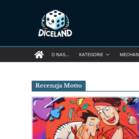
Skip
to
content
O NAS…
KATEGORIE
MECHANI
Recenzja Motto