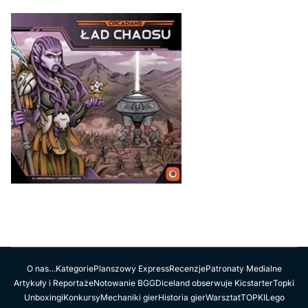
O nas…
Kategorie
Planszowy Express
Recenzje
Patronaty Medialne
Artykuły i Reportaże
Notowanie BGG
Diceland obserwuje Kicstarter
Topki
Unboxingi
Konkursy
Mechaniki gier
Historia gier
Warsztat
TOPKI
Lego