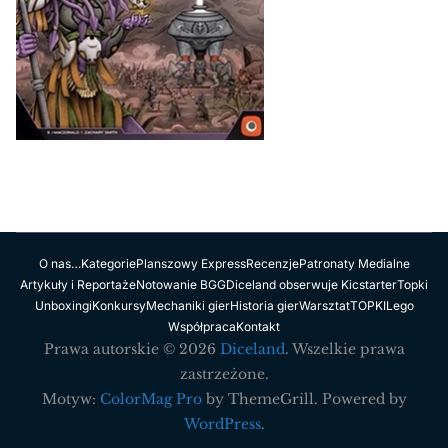
O nas…
Kategorie
Planszowy Express
Recenzje
Patronaty Medialne
Artykuły i Reportaże
Notowanie BGG
Diceland obserwuje Kicstarter
Topki
Unboxingi
Konkursy
Mechaniki gier
Historia gier
Warsztat
TOPKI
Lego
Współpraca
Kontakt
Prawa autorskie © 2026
Diceland
. Wszelkie prawa
zastrzeżone.
Motyw:
ColorMag Pro
by ThemeGrill. Powered by
WordPress
.