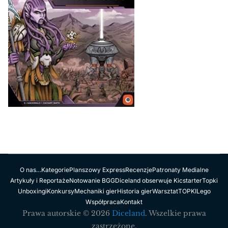
O nas…
Kategorie
Planszowy Express
Recenzje
Patronaty Medialne
Artykuły i Reportaże
Notowanie BGG
Diceland obserwuje Kicstarter
Topki
Unboxingi
Konkursy
Mechaniki gier
Historia gier
Warsztat
TOPKI
Lego
Współpraca
Kontakt
Prawa autorskie © 2026
Diceland
. Wszelkie prawa
zastrzeżone.