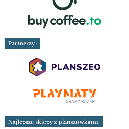
Partnerzy:
Najlepsze sklepy z planszówkami: