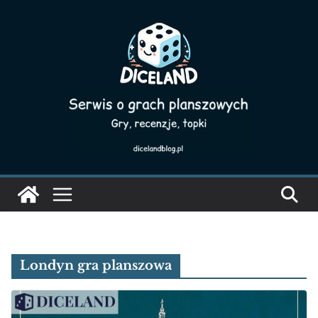
Skip
to
content
Londyn gra planszowa