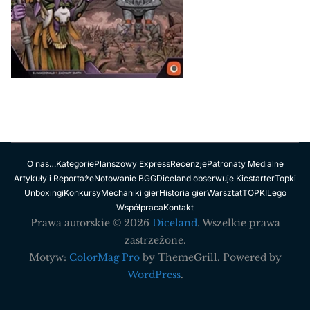
O nas…
Kategorie
Planszowy Express
Recenzje
Patronaty Medialne
Artykuły i Reportaże
Notowanie BGG
Diceland obserwuje Kicstarter
Topki
Unboxingi
Konkursy
Mechaniki gier
Historia gier
Warsztat
TOPKI
Lego
Współpraca
Kontakt
Prawa autorskie © 2026
Diceland
. Wszelkie prawa
zastrzeżone.
Motyw:
ColorMag Pro
by ThemeGrill. Powered by
WordPress
.