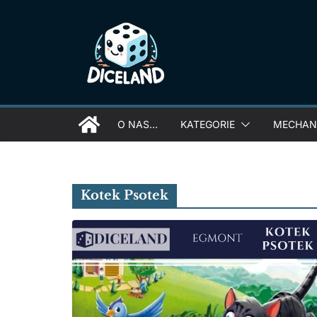
Skip
to
content
O NAS…
KATEGORIE
MECHANI
Kotek Psotek