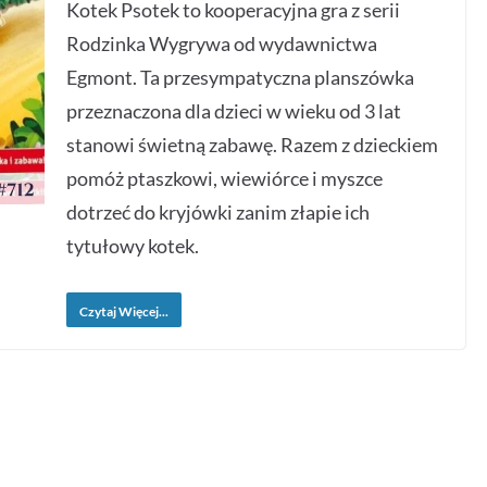
Kotek Psotek to kooperacyjna gra z serii
Rodzinka Wygrywa od wydawnictwa
Egmont. Ta przesympatyczna planszówka
przeznaczona dla dzieci w wieku od 3 lat
stanowi świetną zabawę. Razem z dzieckiem
pomóż ptaszkowi, wiewiórce i myszce
dotrzeć do kryjówki zanim złapie ich
tytułowy kotek.
Czytaj Więcej...