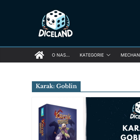
Skip
to
content
O NAS…
KATEGORIE
MECHANI
Karak: Goblin