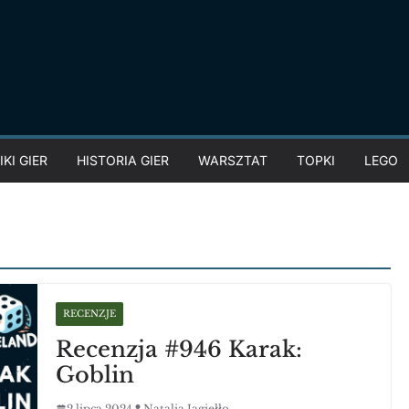
KI GIER
HISTORIA GIER
WARSZTAT
TOPKI
LEGO
RECENZJE
Recenzja #946 Karak:
Goblin
2 lipca 2024
Natalia Jagiełło