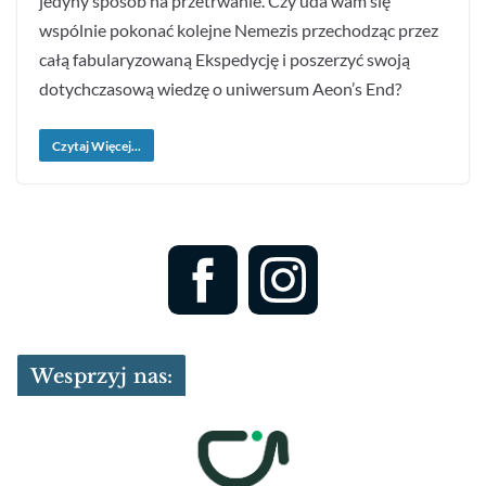
jedyny sposób na przetrwanie. Czy uda wam się
wspólnie pokonać kolejne Nemezis przechodząc przez
całą fabularyzowaną Ekspedycję i poszerzyć swoją
dotychczasową wiedzę o uniwersum Aeon’s End?
Czytaj Więcej...
Wesprzyj nas: