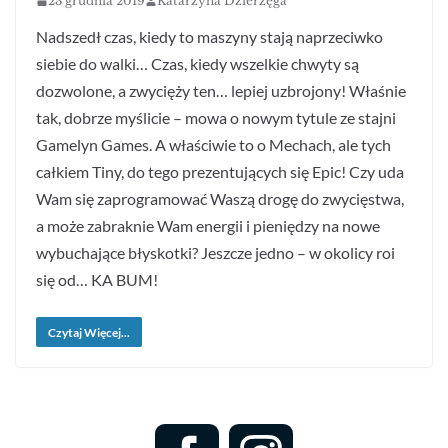
23 grudnia 2019
Katarzyna Dzierżęga
Nadszedł czas, kiedy to maszyny stają naprzeciwko
siebie do walki… Czas, kiedy wszelkie chwyty są
dozwolone, a zwycięży ten… lepiej uzbrojony! Właśnie
tak, dobrze myślicie – mowa o nowym tytule ze stajni
Gamelyn Games. A właściwie to o Mechach, ale tych
całkiem Tiny, do tego prezentujących się Epic! Czy uda
Wam się zaprogramować Waszą drogę do zwycięstwa,
a może zabraknie Wam energii i pieniędzy na nowe
wybuchające błyskotki? Jeszcze jedno – w okolicy roi
się od… KA BUM!
Czytaj Więcej...