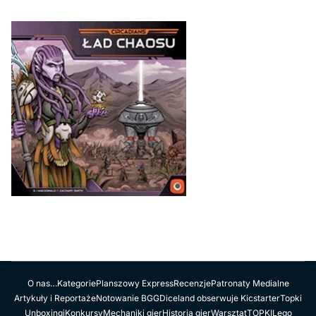
O nas…
Kategorie
Planszowy Express
Recenzje
Patronaty Medialne
Artykuły i Reportaże
Notowanie BGG
Diceland obserwuje Kicstarter
Topki
Unboxingi
Konkursy
Mechaniki gier
Historia gier
Warsztat
TOPKI
Lego