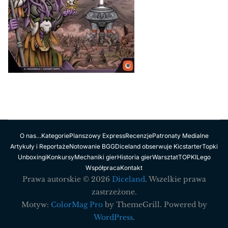
O nas…
Kategorie
Planszowy Express
Recenzje
Patronaty Medialne
Artykuły i Reportaże
Notowanie BGG
Diceland obserwuje Kicstarter
Topki
Unboxingi
Konkursy
Mechaniki gier
Historia gier
Warsztat
TOPKI
Lego
Współpraca
Kontakt
Prawa autorskie © 2026
Diceland
. Wszelkie prawa
zastrzeżone.
Motyw:
ColorMag Pro
by ThemeGrill. Powered by
WordPress
.