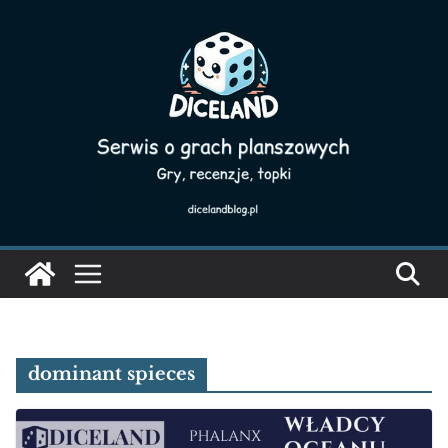
Skip
to
content
dominant spieces