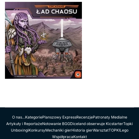
O nas…
Kategorie
Planszowy Express
Recenzje
Patronaty Medialne
Artykuły i Reportaże
Notowanie BGG
Diceland obserwuje Kicstarter
Topki
Unboxingi
Konkursy
Mechaniki gier
Historia gier
Warsztat
TOPKI
Lego
Współpraca
Kontakt