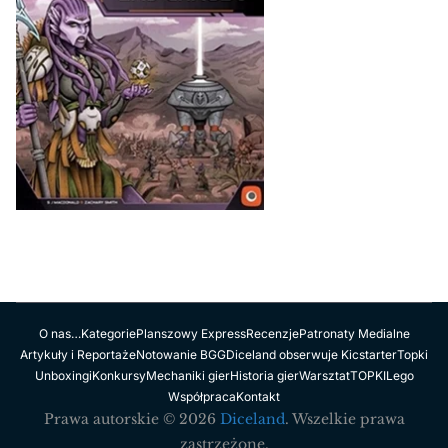
O nas…
Kategorie
Planszowy Express
Recenzje
Patronaty Medialne
Artykuły i Reportaże
Notowanie BGG
Diceland obserwuje Kicstarter
Topki
Unboxingi
Konkursy
Mechaniki gier
Historia gier
Warsztat
TOPKI
Lego
Współpraca
Kontakt
Prawa autorskie © 2026
Diceland
. Wszelkie prawa
zastrzeżone.