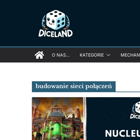
Skip
to
content
O NAS…
KATEGORIE
MECHANI
budowanie sieci połączeń