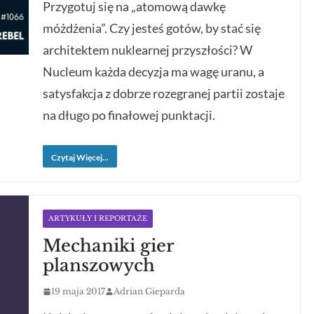
Przygotuj się na „atomową dawkę
móżdżenia”. Czy jesteś gotów, by stać się
architektem nuklearnej przyszłości? W
Nucleum każda decyzja ma wagę uranu, a
satysfakcja z dobrze rozegranej partii zostaje
na długo po finałowej punktacji.
Czytaj Więcej...
ARTYKUŁY I REPORTAŻE
Mechaniki gier
planszowych
19 maja 2017
Adrian Gieparda