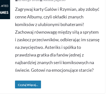
Zagrywaj karty Galów i Rzymian, aby zdobyć
cenne Albumy, czyli okładki znanych
komiksów z ulubionymi bohaterami!
Zachowaj równowagę między siłą a sprytem
i zaskocz przeciwników, odbierając im szansę
na zwycięstwo. Asteriks i spółka to
prawdziwa gratka dla fanów jednej z
najbardziej znanych serii komiksowych na
świecie. Gotowi na emocjonujące starcie?
Czytaj Więcej...