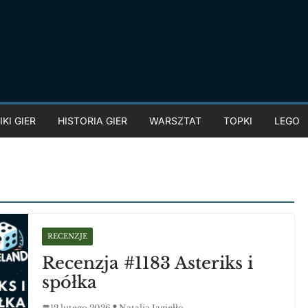
KI GIER
HISTORIA GIER
WARSZTAT
TOPKI
LEGO
RECENZJE
Recenzja #1183 Asteriks i
spółka
12 lutego 2026
Natalia Jagiełło