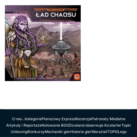
O nas…
Kategorie
Planszowy Express
Recenzje
Patronaty Medialne
Artykuły i Reportaże
Notowanie BGG
Diceland obserwuje Kicstarter
Topki
Unboxingi
Konkursy
Mechaniki gier
Historia gier
Warsztat
TOPKI
Lego