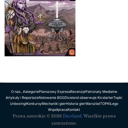
O nas…
Kategorie
Planszowy Express
Recenzje
Patronaty Medialne
Artykuły i Reportaże
Notowanie BGG
Diceland obserwuje Kicstarter
Topki
Unboxingi
Konkursy
Mechaniki gier
Historia gier
Warsztat
TOPKI
Lego
Współpraca
Kontakt
Prawa autorskie © 2026
Diceland
. Wszelkie prawa
zastrzeżone.