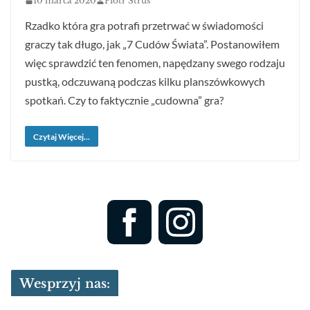
10 marca 2020
Piotr Struś
Rzadko która gra potrafi przetrwać w świadomości
graczy tak długo, jak „7 Cudów Świata”. Postanowiłem
więc sprawdzić ten fenomen, napędzany swego rodzaju
pustką, odczuwaną podczas kilku planszówkowych
spotkań. Czy to faktycznie „cudowna” gra?
Czytaj Więcej...
Wesprzyj nas: