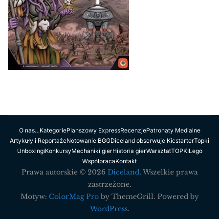
O nas…
Kategorie
Planszowy Express
Recenzje
Patronaty Medialne
Artykuły i Reportaże
Notowanie BGG
Diceland obserwuje Kicstarter
Topki
Unboxingi
Konkursy
Mechaniki gier
Historia gier
Warsztat
TOPKI
Lego
Współpraca
Kontakt
Prawa autorskie © 2026
Diceland
. Wszelkie prawa
zastrzeżone.
Motyw:
ColorMag Pro
by ThemeGrill. Powered by
WordPress
.